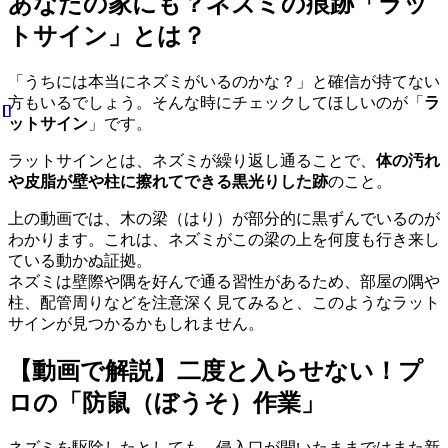
あなたの家にも？ネズミの痕跡「ラッ
トサイン」とは？
「うちには本当にネズミがいるのかな？」と確信が持てない
方もいるでしょう。そんな時にチェックしてほしいのが「
ラ
ットサイン
」です。
ラットサインとは、ネズミが繰り返し通ることで、
体の汚れ
や皮脂が壁や柱に擦れてできる黒光りした跡
のこと。
上の動画では、木の梁（はり）が部分的に黒ずんでいるのが
わかります。これは、ネズミがこの梁の上を何度も行き来し
ている動かぬ証拠。
ネズミは壁際や隅を好んで通る習性があるため、部屋の隅や
柱、配管周りなどを注意深く見てみると、このようなラット
サインが見つかるかもしれません。
【動画で解説】二度と入らせない！プ
ロの「防鼠（ぼうそ）作業」
ネズミを駆除したとしても、侵入口が開いたままではまた新