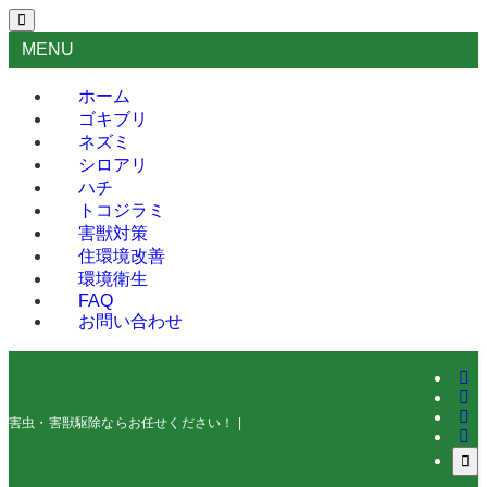
MENU
ホーム
ゴキブリ
ネズミ
シロアリ
ハチ
トコジラミ
害獣対策
住環境改善
環境衛生
FAQ
お問い合わせ
害虫・害獣駆除ならお任せください！ | 害虫・害獣駆除のシールドワーク