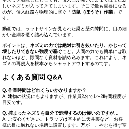
しいネズミが入ってきてしまいます。そこで最も重要になる
のが、侵入経路を物理的に塞ぐ「
防鼠（ぼうそ）作業
」で
す。
動画では、ラットサインが見られた梁と壁の隙間に、目の細
かい金網を硬く詰め込んでいます。
ポイントは、
ネズミの力では絶対に引き抜いたり、かじって
壊したりできない強度で塞ぐ
こと。人間の力でも簡単には取
れないほど、隙間なく資材を詰め込みます。これにより、ネ
ズミの再侵入を根本からシャットアウトするのです。
よくある質問 Q&A
Q. 作業時間はどれくらいかかりますか？
A. 建物の状況にもよりますが、作業員2名で1〜2時間程度が
目安です。
Q. 捕まったネズミを自分で処理するのは怖いのですが…
A. ご安心ください。トラップは基本的に天井裏など、お客
様の目に触れない場所に設置します。万が一、やむを得ず室